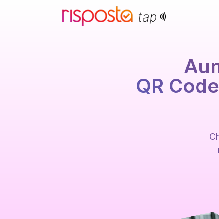
Aum
QR Codes
Ch