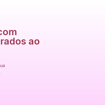
 com
grados ao
sua
.