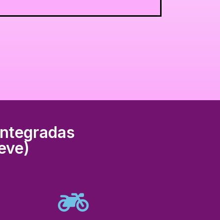
integradas
eve)