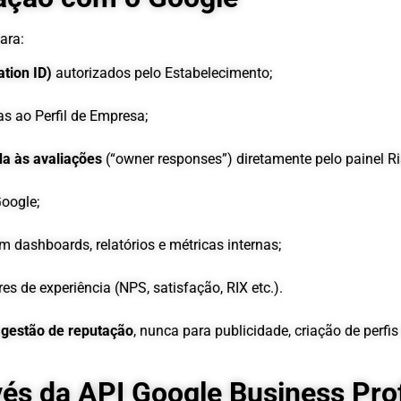
ara:
ation ID)
autorizados pelo Estabelecimento;
s ao Perfil de Empresa;
da às avaliações
(“owner responses”) diretamente pelo painel Ri
oogle;
em dashboards, relatórios e métricas internas;
es de experiência (NPS, satisfação, RIX etc.).
 gestão de reputação
, nunca para publicidade, criação de perf
és da API Google Business Prof