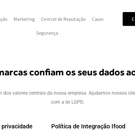
ução
Marketing
Central de Reputação
Cases
E
Segurança
arcas confiam os seus dados ao
m dos valores centrais da nossa empresa. Ajudamos nossos cli
com a lei LGPD.
e privacidade
Política de Integração Ifood