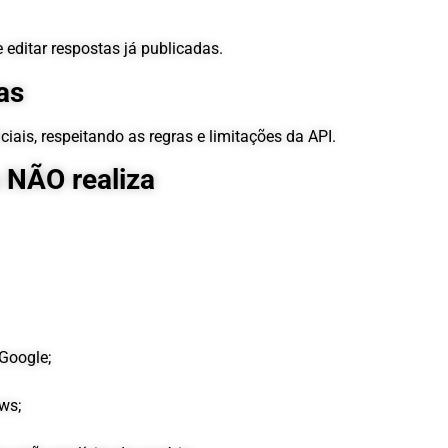
 editar respostas já publicadas.
as
iais, respeitando as regras e limitações da API.
 NÃO realiza
 Google;
ews;