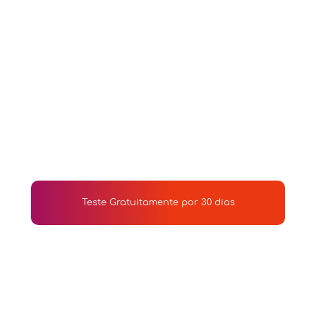
+
11,000,000
+
700
Experiências Avaliadas
Restaurantes
+
3,500
Reuniões e consultorias realizadas desde 2017
Teste Gratuitamente por 30 dias