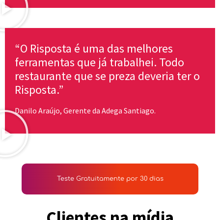
“O Risposta é uma das melhores
ferramentas que já trabalhei. Todo
restaurante que se preza deveria ter o
Risposta.”
Danilo Araújo, Gerente da Adega Santiago.
Teste Gratuitamente por 30 dias